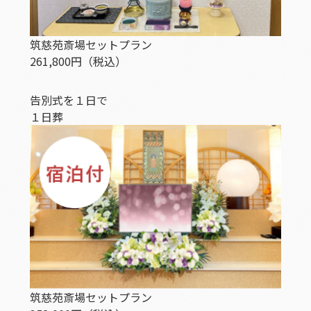
筑慈苑斎場セットプラン
261,800
円
（税込）
告別式を１日で
１日葬
筑慈苑斎場セットプラン