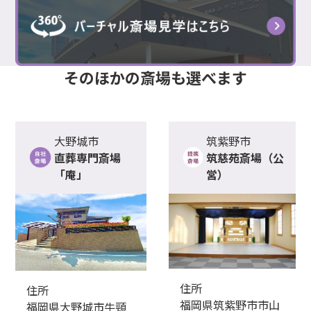
そのほかの
斎場
も選べます
大野城市
筑紫野市
直葬専門斎場
筑慈苑斎場（公
「庵」
営）
住所
住所
福岡県筑紫野市市山
福岡県大野城市牛頸