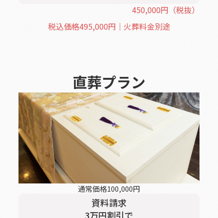
450,000
円
（税抜）
税込価格
495,000
円｜火葬料金別途
直葬
プラン
通常価格
100,000
円
資料請求
3
万円割引
で