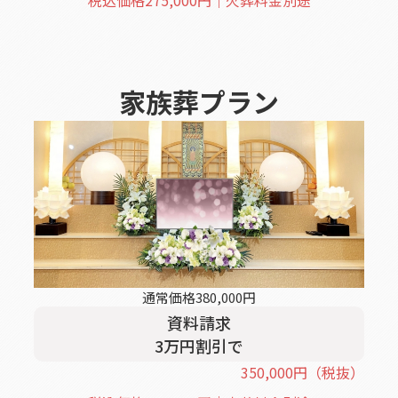
税込価格
275,000
円｜火葬料金別途
家族葬
プラン
通常価格
380,000
円
資料請求
3
万円割引
で
350,000
円
（税抜）