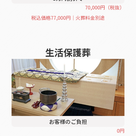
70,000
円
（税抜）
税込価格
77,000
円｜火葬料金別途
生活保護葬
お客様のご負担
0
円