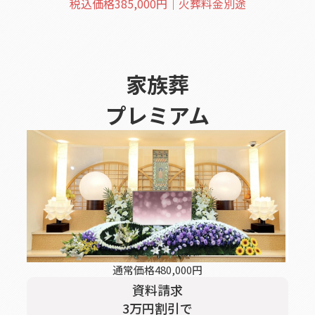
税込価格
385,000
円｜火葬料金別途
家族葬
プレミアム
通常価格
480,000
円
資料請求
3
万円割引
で