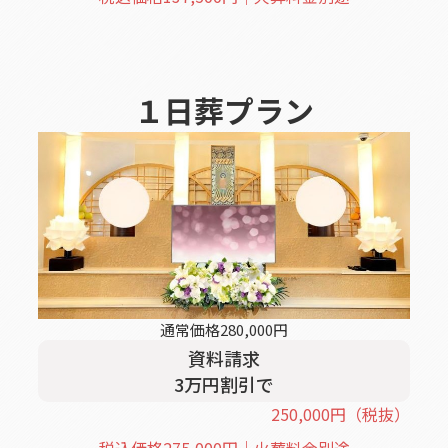
１日葬
プラン
通常価格
280,000
円
資料請求
3
万円割引
で
250,000
円
（税抜）