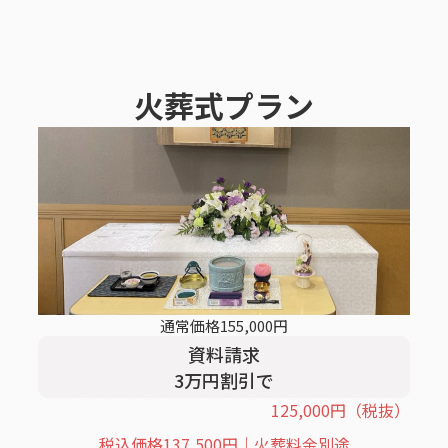
火葬式
プラン
通常価格
155,000
円
資料請求
3
万円割引
で
125,000
円
（税抜）
税込価格
137,500
円｜火葬料金別途