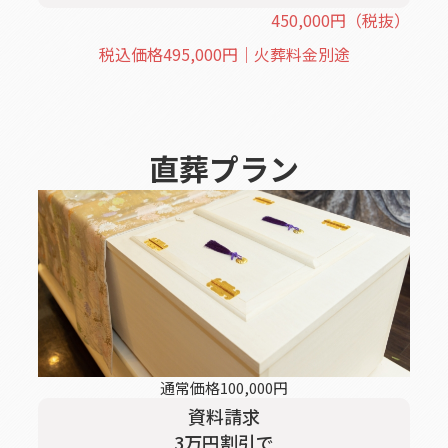
450,000
円
（税抜）
税込価格
495,000
円｜火葬料金別途
直葬
プラン
通常価格
100,000
円
資料請求
3
万円割引
で