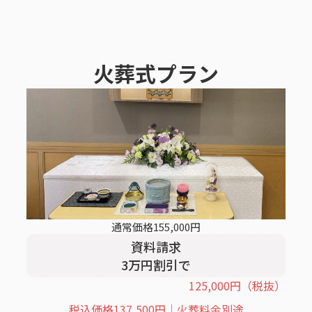
火葬式
プラン
通常価格
155,000
円
資料請求
3
万円割引
で
125,000
円
（税抜）
税込価格
137,500
円｜火葬料金別途