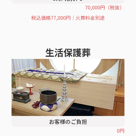
70,000
円
（税抜）
税込価格
77,000
円｜火葬料金別途
生活保護葬
お客様のご負担
0
円