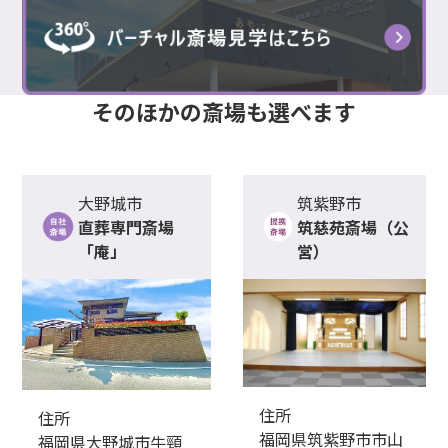
そのほかの
斎場
も選べます
大野城市
筑紫野市
直葬専門斎場
筑慈苑斎場（公
「庵」
営）
住所
住所
福岡県筑紫野市市山
福岡県大野城市牛頸