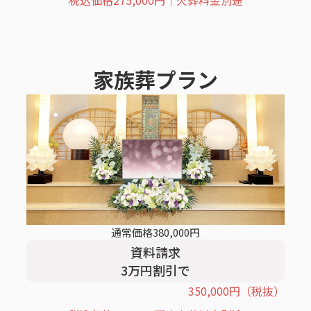
税込価格
275,000
円｜火葬料金別途
家族葬
プラン
通常価格
380,000
円
資料請求
3
万円割引
で
350,000
円
（税抜）