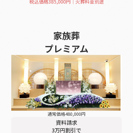
税込価格
385,000
円｜火葬料金別途
家族葬
プレミアム
通常価格
480,000
円
資料請求
3
万円割引
で