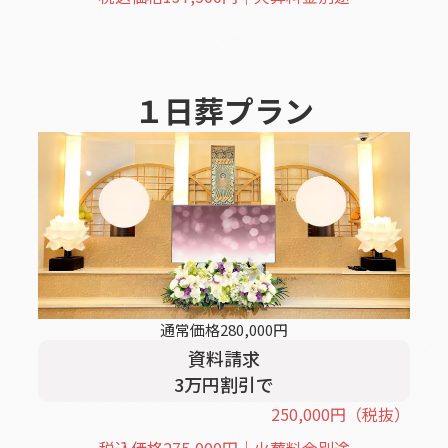
１日葬
プラン
通常価格
280,000
円
資料請求
3
万円割引
で
250,000
円
（税抜）