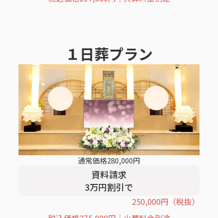
１日葬
プラン
通常価格
280,000
円
資料請求
3
万円割引
で
250,000
円
（税抜）