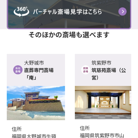
そのほかの
斎場
も選べます
大野城市
筑紫野市
直葬専門斎場
筑慈苑斎場（公
「庵」
営）
住所
住所
福岡県筑紫野市市山
福岡県大野城市牛頸