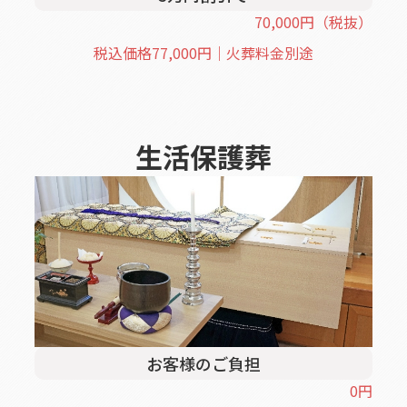
70,000
円
（税抜）
税込価格
77,000
円｜火葬料金別途
生活保護葬
お客様のご負担
0
円