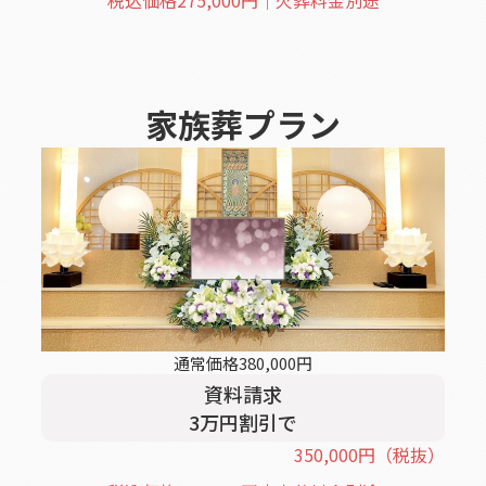
税込価格
275,000
円｜火葬料金別途
家族葬
プラン
通常価格
380,000
円
資料請求
3
万円割引
で
350,000
円
（税抜）