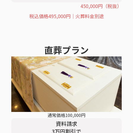
450,000
円
（税抜）
税込価格
495,000
円｜火葬料金別途
直葬
プラン
通常価格
100,000
円
資料請求
3
万円割引
で