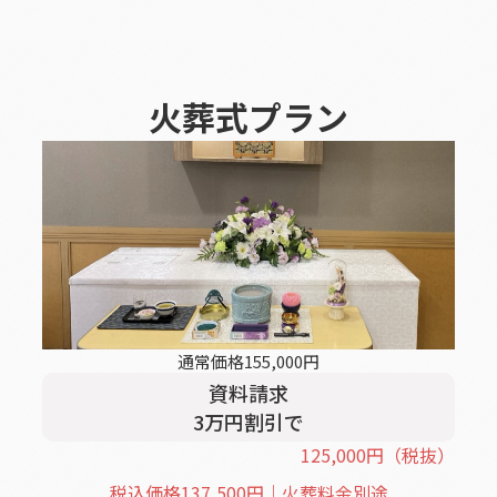
火葬式
プラン
通常価格
155,000
円
資料請求
3
万円割引
で
125,000
円
（税抜）
税込価格
137,500
円｜火葬料金別途