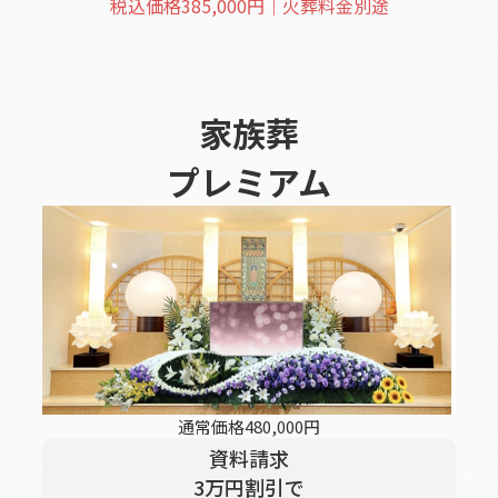
税込価格
385,000
円｜火葬料金別途
家族葬
プレミアム
通常価格
480,000
円
資料請求
3
万円割引
で