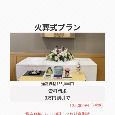
火葬式
プラン
通常価格
155,000
円
資料請求
3
万円割引
で
125,000
円
（税抜）
税込価格
137,500
円｜火葬料金別途