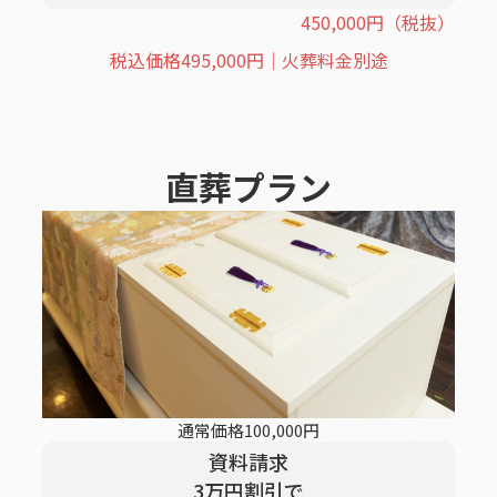
450,000
円
（税抜）
税込価格
495,000
円｜火葬料金別途
直葬
プラン
通常価格
100,000
円
資料請求
3
万円割引
で