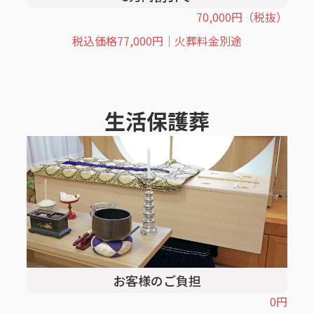
70,000
円
（税抜）
税込価格
77,000
円｜火葬料金別途
生活保護葬
お客様のご負担
0
円