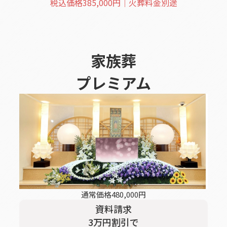
税込価格
385,000
円｜火葬料金別途
家族葬
プレミアム
通常価格
480,000
円
資料請求
3
万円割引
で