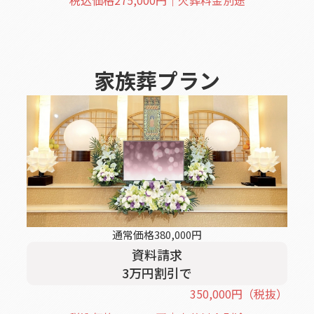
税込価格
275,000
円｜火葬料金別途
家族葬
プラン
通常価格
380,000
円
資料請求
3
万円割引
で
350,000
円
（税抜）