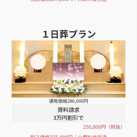
１日葬
プラン
通常価格
280,000
円
資料請求
3
万円割引
で
250,000
円
（税抜）