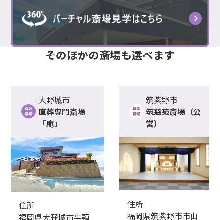
そのほかの
斎場
も選べます
大野城市
筑紫野市
直葬専門斎場
筑慈苑斎場（公
「庵」
営）
住所
住所
福岡県筑紫野市市山
福岡県大野城市牛頸