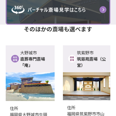
そのほかの
斎場
も選べます
大野城市
筑紫野市
直葬専門斎場
筑慈苑斎場（公
「庵」
営）
住所
住所
福岡県筑紫野市市山
福岡県大野城市牛頸