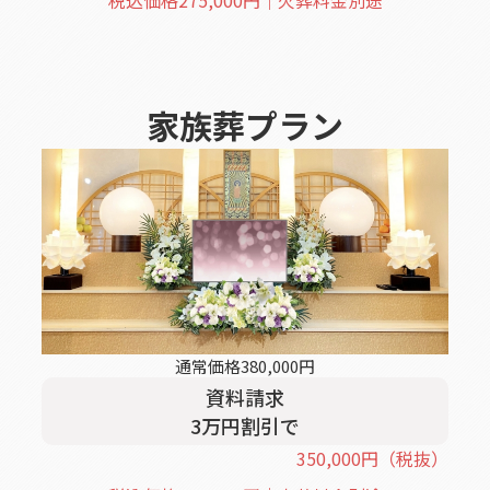
税込価格
275,000
円｜火葬料金別途
家族葬
プラン
通常価格
380,000
円
資料請求
3
万円割引
で
350,000
円
（税抜）