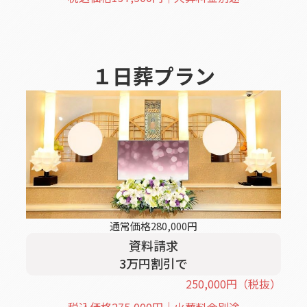
１日葬
プラン
通常価格
280,000
円
資料請求
3
万円割引
で
250,000
円
（税抜）