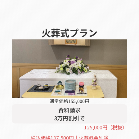
火葬式
プラン
通常価格
155,000
円
資料請求
3
万円割引
で
125,000
円
（税抜）
税込価格
137,500
円｜火葬料金別途