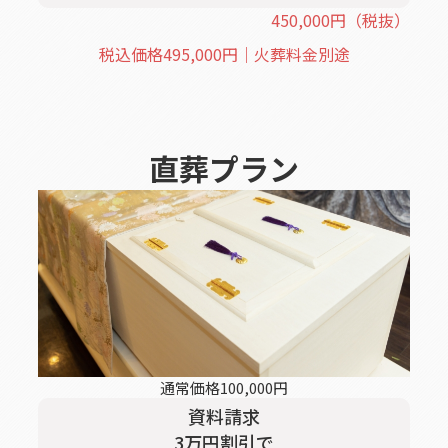
450,000
円
（税抜）
税込価格
495,000
円｜火葬料金別途
直葬
プラン
通常価格
100,000
円
資料請求
3
万円割引
で