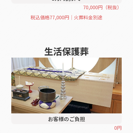
70,000
円
（税抜）
税込価格
77,000
円｜火葬料金別途
生活保護葬
お客様のご負担
0
円