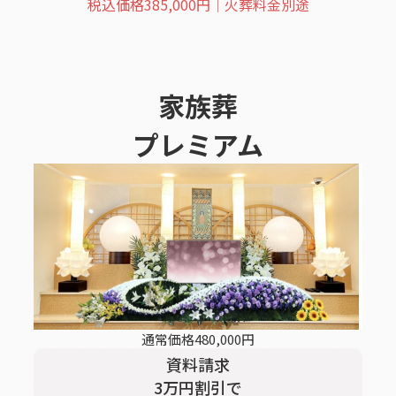
税込価格
385,000
円｜火葬料金別途
家族葬
プレミアム
通常価格
480,000
円
資料請求
3
万円割引
で