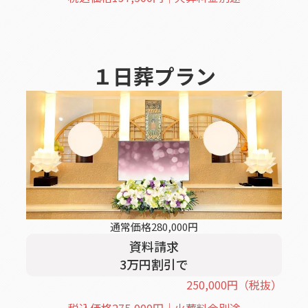
１日葬
プラン
通常価格
280,000
円
資料請求
3
万円割引
で
250,000
円
（税抜）