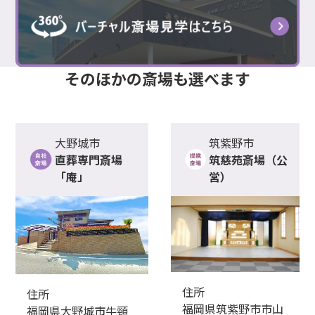
そのほかの
斎場
も選べます
大野城市
筑紫野市
直葬専門斎場
筑慈苑斎場（公
「庵」
営）
住所
住所
福岡県筑紫野市市山
福岡県大野城市牛頸