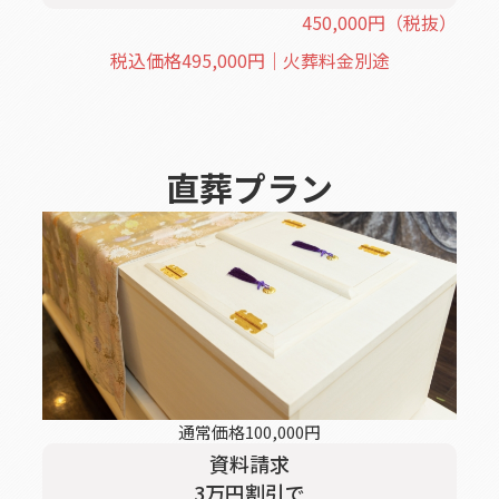
450,000
円
（税抜）
税込価格
495,000
円｜火葬料金別途
直葬
プラン
通常価格
100,000
円
資料請求
3
万円割引
で