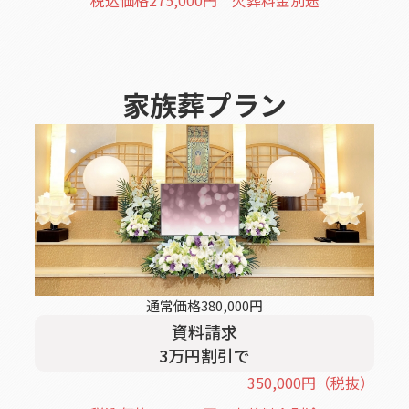
税込価格
275,000
円｜火葬料金別途
家族葬
プラン
通常価格
380,000
円
資料請求
3
万円割引
で
350,000
円
（税抜）