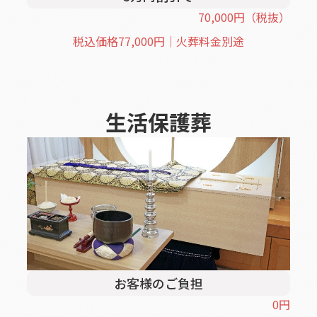
70,000
円
（税抜）
税込価格
77,000
円｜火葬料金別途
生活保護葬
お客様のご負担
0
円