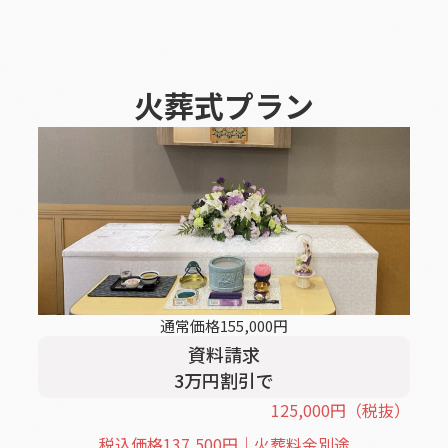
火葬式
プラン
通常価格
155,000
円
資料請求
3
万円割引
で
125,000
円
（税抜）
税込価格
137,500
円｜火葬料金別途